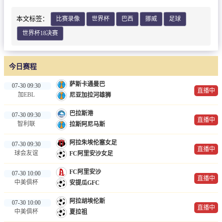
篮球直播
本文标签：
比赛录像
世界杯
巴西
挪威
足球
NBA
世界杯18决赛
CBA
今日赛程
足球录像
萨斯卡通曼巴
07-30 09:30
足球新闻
直播中
加EBL
尼亚加拉河雄狮
巴拉斯港
07-30 09:30
直播中
智利联
拉斯阿尼马斯
阿拉朱埃伦塞女足
07-30 09:30
直播中
球会友谊
FC阿里安沙女足
FC阿里安沙
07-30 10:00
直播中
中美俱杯
安提瓜GFC
阿拉胡埃伦斯
07-30 10:00
直播中
中美俱杯
夏拉祖