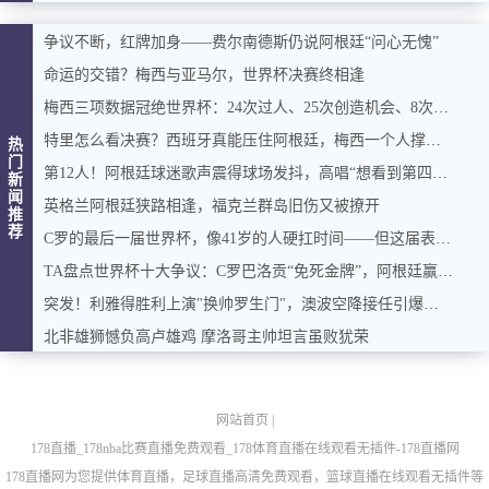
争议不断，红牌加身——费尔南德斯仍说阿根廷“问心无愧”
命运的交错？梅西与亚马尔，世界杯决赛终相逢
梅西三项数据冠绝世界杯：24次过人、25次创造机会、8次重大机会
特里怎么看决赛？西班牙真能压住阿根廷，梅西一个人撑起进攻？
热
门
第12人！阿根廷球迷歌声震得球场发抖，高唱“想看到第四颗星闪耀”
新
闻
英格兰阿根廷狭路相逢，福克兰群岛旧伤又被撩开
推
荐
C罗的最后一届世界杯，像41岁的人硬扛时间——但这届表现真谈不上理想
TA盘点世界杯十大争议：C罗巴洛贡“免死金牌”，阿根廷赢球也惹议
突发！利雅得胜利上演"换帅罗生门"，澳波空降接任引爆足坛
北非雄狮憾负高卢雄鸡 摩洛哥主帅坦言虽败犹荣
网站首页
|
178直播_178nba比赛直播免费观看_178体育直播在线观看无插件-178直播网
178直播网为您提供体育直播，足球直播高清免费观看，篮球直播在线观看无插件等