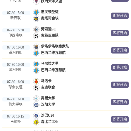
中女锦
陕西天泽女篮
惠灵顿圣徒
07-30 15:00
即将开始
新西联
奥塔哥金块
劳索通SC
07-30 15:30
即将开始
印西隆联
索菲亚联队
伊洛伊洛联皇家队
07-30 16:00
即将开始
菲MPBL
巴西兰维瓦领航
马尼拉之星
07-30 16:00
即将开始
菲MPBL
巴西兰维瓦领航
马洛卡
07-30 16:00
即将开始
球会友谊
吉达联合
禹锡大学
07-30 16:00
即将开始
韩大学联
汉阳大学
沙巴U20
07-30 16:15
即将开始
马统杯
森比兰U20