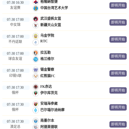
裕隆納智捷
07-30 16:30
即将开始
友谊赛
中国台湾艺术大学
武汉盛帆女篮
07-30 17:00
即将开始
中女锦
新疆天山女篮
乌金学院
07-30 17:00
即将开始
RTC
不丹廷联
拉瓦勒
07-30 17:00
即将开始
球会友谊
格兰维尔
锡金警察
07-30 17:00
即将开始
印锡S联
红熊猫FC
FK赤达
07-30 17:30
即将开始
俄杯
伊尔库茨克
安瑞海参崴
07-30 17:30
即将开始
俄杯
巴尔瑙尔迪纳摩
南墨尔本
07-30 17:30
即将开始
澳足总
阿德莱德联