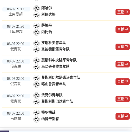
阿哈尔
08-07 21:15
直播中
土库曼超
科佩达格
萨格丹
08-07 21:30
直播中
土库曼超
内比治
罗斯杜夫青年队
08-07 22:00
直播中
俄青联
圣彼德斯堡青年队
莫斯科中央陆军青年队
08-07 22:00
直播中
俄青联
马哈奇卡拉青年队
莫斯科切尔塔诺沃青年队
08-07 22:00
直播中
俄青联
喀山鲁宾青年队
法克尔青年队
08-07 22:00
直播中
俄青联
莫斯科斯巴达青年队
特尔梅兹
08-07 22:00
直播中
乌兹超
纳曼干新春