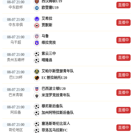
西汉姆联U19
08-07 21:00
直播中
中东欧杯
欧登塞U19
艾希拉
08-07 21:00
直播中
中东非俱
贾默斯
马鲁
08-07 21:00
直播中
乌干超
维拉竞技
紫云三中
08-07 21:00
直播中
贵州五峰杯
晴隆县
艾帕尔斯登瑟青年队
08-07 21:00
直播中
巴U20杯
EC普拉纳托U20
巴西波士顿U20
08-07 21:00
直播中
巴米青联
米涅罗竞技青年队
穆尼斯后备队
08-07 21:00
直播中
阿后备
加州阿特拉斯后备队
塞洛斯哥伦比亚人
08-07 21:00
直播中
哥伦地区
菲洛瓦乌拉斯FC