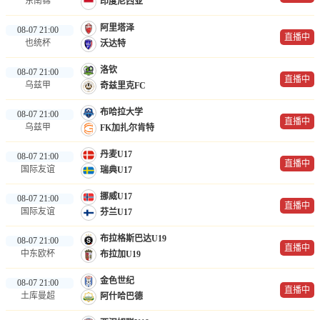
东南锦
印度尼西亚
阿里塔泽
08-07 21:00
直播中
也统杯
沃达特
洛钦
08-07 21:00
直播中
乌兹甲
奇兹里克FC
布哈拉大学
08-07 21:00
直播中
乌兹甲
FK加扎尔肯特
丹麦U17
08-07 21:00
直播中
国际友谊
瑞典U17
挪威U17
08-07 21:00
直播中
国际友谊
芬兰U17
布拉格斯巴达U19
08-07 21:00
直播中
中东欧杯
布拉加U19
金色世纪
08-07 21:00
直播中
土库曼超
阿什哈巴德