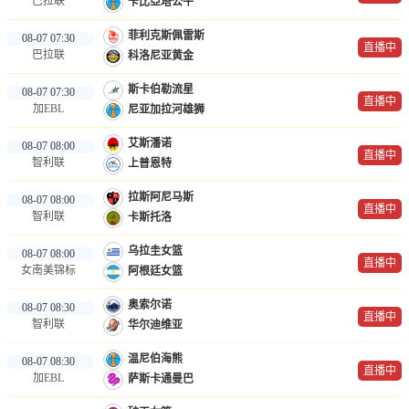
巴拉联
卡比亞塔公牛
菲利克斯佩雷斯
08-07 07:30
直播中
巴拉联
科洛尼亚黄金
斯卡伯勒流星
08-07 07:30
直播中
加EBL
尼亚加拉河雄狮
艾斯潘诺
08-07 08:00
直播中
智利联
上普恩特
拉斯阿尼马斯
08-07 08:00
直播中
智利联
卡斯托洛
乌拉圭女篮
08-07 08:00
直播中
女南美锦标
阿根廷女篮
奥索尔诺
08-07 08:30
直播中
智利联
华尔迪维亚
温尼伯海熊
08-07 08:30
直播中
加EBL
萨斯卡通曼巴