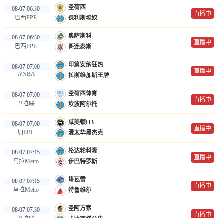
圣荷西
篮球直播
08-07 06:30
直播中
巴西FPB
保利斯坦奴
NBA
奥萨斯科
08-07 06:30
直播中
CBA
巴西FPB
哥连泰斯
印第安纳狂热
足球录像
08-07 07:00
直播中
WNBA
拉斯维加斯王牌
足球新闻
圣荷西体育
08-07 07:00
直播中
巴拉联
坎波阿尔托
咸美顿HB
08-07 07:00
直播中
加EBL
渥太华黑杰克
格达轮科隆
08-07 07:15
直播中
乌拉Metro
伊巴特罗斯
塔瓦雷
08-07 07:15
直播中
乌拉Metro
特鲁维尔
圣阿方索
08-07 07:30
直播中