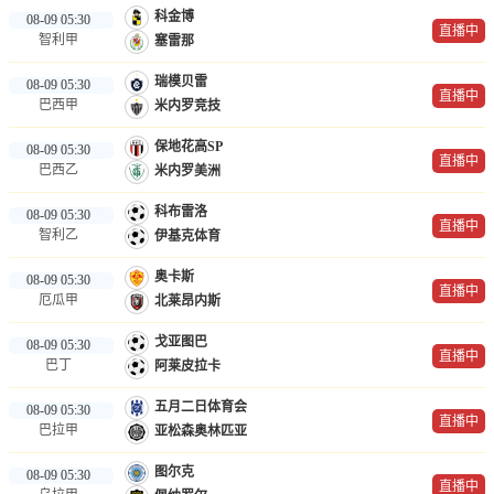
科金博
篮球直播
08-09 05:30
直播中
智利甲
塞雷那
NBA
瑞模贝雷
08-09 05:30
直播中
CBA
巴西甲
米内罗竞技
保地花高SP
08-09 05:30
足球录像
直播中
巴西乙
米内罗美洲
足球新闻
科布雷洛
08-09 05:30
直播中
智利乙
伊基克体育
奥卡斯
08-09 05:30
直播中
厄瓜甲
北莱昂内斯
戈亚图巴
08-09 05:30
直播中
巴丁
阿莱皮拉卡
五月二日体育会
08-09 05:30
直播中
巴拉甲
亚松森奥林匹亚
图尔克
08-09 05:30
直播中