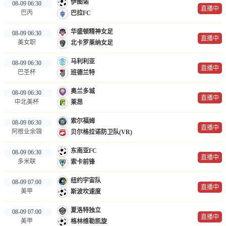
伊图诺
08-09 06:30
直播中
巴丙
巴拉FC
华盛顿精神女足
08-09 06:30
直播中
美女职
北卡罗莱纳女足
马利利亚
08-09 06:30
直播中
巴圣杯
班德兰特
奥兰多城
08-09 06:30
直播中
中北美杯
莱昂
索尔福姆
08-09 06:30
直播中
阿根业余锦
贝尔格拉诺防卫队(VR)
东南亚FC
08-09 06:30
直播中
多米联
索卡前锋
纽约宇宙队
08-09 07:00
直播中
美甲
斯波坎速度
夏洛特独立
08-09 07:00
直播中
美甲
格林维勒凯旋