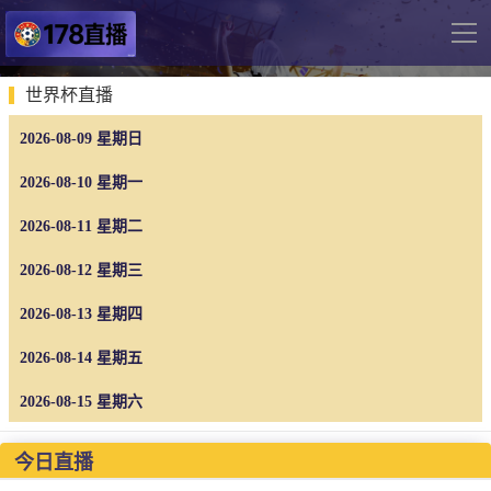
导
航
网站首页
世界杯直播
2026-08-09 星期日
足球直播
英超
2026-08-10 星期一
德甲
2026-08-11 星期二
法甲
2026-08-12 星期三
西甲
2026-08-13 星期四
意甲
2026-08-14 星期五
世界杯
2026-08-15 星期六
欧冠杯
中超
今日直播