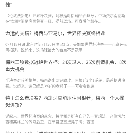
愧”
（伦敦法新电）世界杯决赛，阿根廷0比1输给西班牙，中场费尔南德斯
在常规时间尾声两黄变一红，提前离场。可赛后他却在...
命运的交错？梅西与亚马尔，世界杯决赛终相逢
07月19日讯 北京时间7月20日凌晨3点，美加墨世界杯决赛——西班牙vs
阿根廷。说起来，这场球最大的看点不是冠军...
梅西三项数据冠绝世界杯：24次过人、25次创造机会、8次
重大机会
半决赛对阵英格兰，梅西送出两记助攻，阿根廷2比1逆转，昂首挺进决
赛。说起来，这已经是39岁的老将了——可看看他这...
特里怎么看决赛？西班牙真能压住阿根廷，梅西一个人撑
起进攻？
说起来，世界杯决赛的悬念，特里倒是挺有自己的一套想法。这位切尔
西和英格兰的传奇后卫，在节目里直接摊了牌：西班...