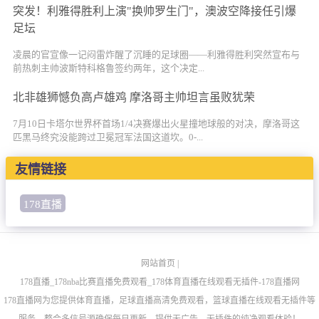
突发！利雅得胜利上演"换帅罗生门"，澳波空降接任引爆
足坛
凌晨的官宣像一记闷雷炸醒了沉睡的足球圈——利雅得胜利突然宣布与
前热刺主帅波斯特科格鲁签约两年，这个决定...
北非雄狮憾负高卢雄鸡 摩洛哥主帅坦言虽败犹荣
7月10日卡塔尔世界杯首场1/4决赛爆出火星撞地球般的对决，摩洛哥这
匹黑马终究没能跨过卫冕冠军法国这道坎。0-...
友情链接
178直播
网站首页
|
178直播_178nba比赛直播免费观看_178体育直播在线观看无插件-178直播网
178直播网为您提供体育直播，足球直播高清免费观看，篮球直播在线观看无插件等