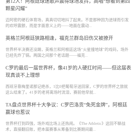
第12人！阿根廷球迷歌声震得球场发抖，高唱“想看到第四
颗星闪耀”
迈阿密的硬石体育场，真真切切地抖了起来。不是那种因为进球而引发
的欢呼震颤，而是字面意义上的——地面在震动...
英格兰阿根廷狭路相逢，福克兰群岛旧伤又被撩开
世界杯半决赛还没踢，英格兰和阿根廷这场“火星撞地球”的戏码，场外
已经先炸了锅。两国之间那个老话题——福克...
C罗的最后一届世界杯，像41岁的人硬扛时间——但这届表
现真谈不上理想
西班牙靠梅里诺那记绝杀，1比0把葡萄牙送回家，C罗的世界杯之旅就
这么结束了。41岁的老将离场时流泪，赛前他早就...
TA盘点世界杯十大争议：C罗巴洛贡“免死金牌”，阿根廷
赢球也惹议
世界杯打到四强，场外戏比场上还热闹。《The Athletic》这回不聊战
术，直接翻旧账，把本届赛事从筹备到比赛期间最...