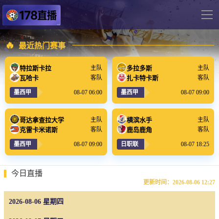
导
航
网站首页
🔥
最近热门赛事
足球直播
特拉斯卡拉
多拉多斯
主队
主队
瓦哈卡
扎卡特卡斯
客队
客队
英超
08-07 06:00
08-07 09:00
墨西甲
墨西甲
德甲
法甲
哥达拿查拉大学
横滨水手
主队
主队
克雷卡米诺斯
鹿岛鹿角
客队
客队
西甲
08-07 09:00
08-07 18:25
墨西甲
日职联
意甲
世界杯
今日直播
更新时间：2026-08-06 12:27
欧冠杯
2026-08-06 星期四
中超