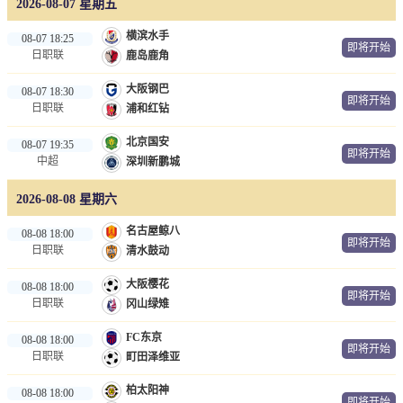
2026-08-07 星期五
篮球直播
横滨水手
08-07 18:25
NBA
即将开始
日职联
鹿岛鹿角
CBA
大阪钢巴
08-07 18:30
即将开始
日职联
浦和红钻
足球录像
北京国安
08-07 19:35
即将开始
中超
深圳新鹏城
足球新闻
2026-08-08 星期六
名古屋鲸八
08-08 18:00
即将开始
日职联
清水鼓动
大阪樱花
08-08 18:00
即将开始
日职联
冈山绿雉
FC东京
08-08 18:00
即将开始
日职联
町田泽维亚
柏太阳神
08-08 18:00
即将开始