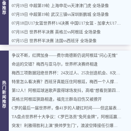
像
07月19日 中超第19轮 上海申花vs天津津门虎 全场录像
推
荐
07月19日 中超第19轮 武汉三镇vs深圳新鹏城 全场录像
07月18日U17女篮世界杯1/4决赛 中国U17女篮 - 加拿大U17女篮 录像
07月16日 世界杯半决赛 英格兰vs阿根廷 全场录像
07月15日 世界杯半决赛 法国vs西班牙 全场录像
争议不断，红牌加身——费尔南德斯仍说阿根廷“问心无愧”
命运的交错？梅西与亚马尔，世界杯决赛终相逢
梅西三项数据冠绝世界杯：24次过人、25次创造机会、8次重大机会
特里怎么看决赛？西班牙真能压住阿根廷，梅西一个人撑起进攻？
热
门
第12人！阿根廷球迷歌声震得球场发抖，高唱“想看到第四颗星闪耀”
新
闻
英格兰阿根廷狭路相逢，福克兰群岛旧伤又被撩开
推
荐
C罗的最后一届世界杯，像41岁的人硬扛时间——但这届表现真谈不上理想
TA盘点世界杯十大争议：C罗巴洛贡“免死金牌”，阿根廷赢球也惹议
突发！利雅得胜利上演"换帅罗生门"，澳波空降接任引爆足坛