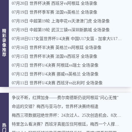
07月20日 世界杯决赛 西班牙vs阿根廷 全场录像
07月19日 世界杯季军赛 法国vs英格兰 全场录像
07月19日 中超第19轮 上海申花vs天津津门虎 全场录像
07月19日 中超第19轮 武汉三镇vs深圳新鹏城 全场录像
精
彩
07月18日U17女篮世界杯1/4决赛 中国U17女篮 - 加拿大U17女篮 录像
录
像
07月16日 世界杯半决赛 英格兰vs阿根廷 全场录像
推
荐
07月15日 世界杯半决赛 法国vs西班牙 全场录像
07月12日 世界杯1/4决赛 阿根廷vs瑞士 全场录像
07月12日 世界杯1/4决赛 挪威vs英格兰 全场录像
07月11日 世界杯1/4决赛 西班牙vs比利时 全场录像
争议不断，红牌加身——费尔南德斯仍说阿根廷“问心无愧”
命运的交错？梅西与亚马尔，世界杯决赛终相逢
梅西三项数据冠绝世界杯：24次过人、25次创造机会、8次重大机会
特里怎么看决赛？西班牙真能压住阿根廷，梅西一个人撑起进攻？
热
门