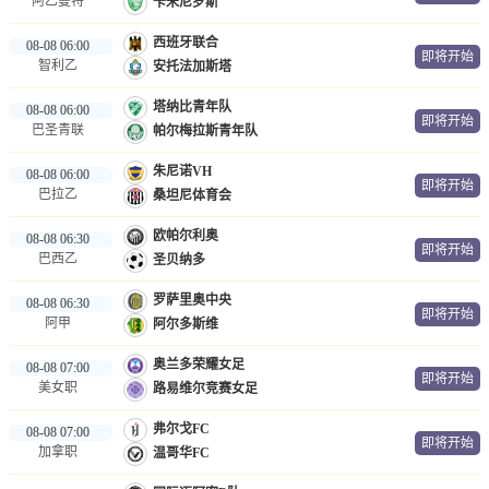
阿乙曼特
卡米尼罗斯
西班牙联合
08-08 06:00
即将开始
智利乙
安托法加斯塔
塔纳比青年队
08-08 06:00
即将开始
巴圣青联
帕尔梅拉斯青年队
朱尼诺VH
08-08 06:00
即将开始
巴拉乙
桑坦尼体育会
欧帕尔利奥
08-08 06:30
即将开始
巴西乙
圣贝纳多
罗萨里奥中央
08-08 06:30
即将开始
阿甲
阿尔多斯维
奥兰多荣耀女足
08-08 07:00
即将开始
美女职
路易维尔竞赛女足
弗尔戈FC
08-08 07:00
即将开始
加拿职
温哥华FC