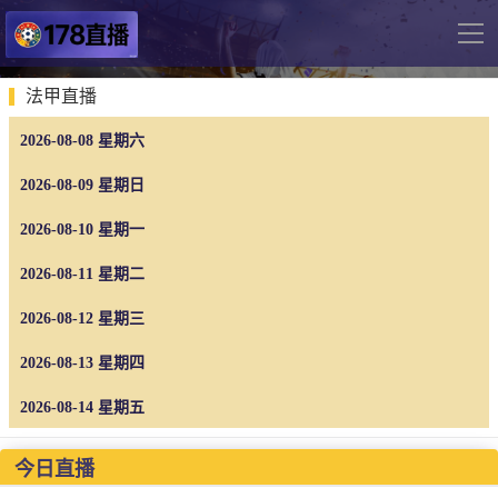
导
航
网站首页
法甲直播
2026-08-08 星期六
足球直播
英超
2026-08-09 星期日
德甲
2026-08-10 星期一
法甲
2026-08-11 星期二
西甲
2026-08-12 星期三
意甲
2026-08-13 星期四
世界杯
2026-08-14 星期五
欧冠杯
中超
今日直播