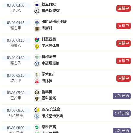
独立FBC
篮球直播
08-08 03:30
直播中
巴拉乙
雷西斯滕SC
NBA
卡哈马卡商业联
08-08 04:15
直播中
CBA
秘鲁甲
库斯科
科莫西奥
08-08 04:15
足球录像
直播中
秘鲁乙
学术界体育
足球新闻
科梅尔奇
08-08 04:30
直播中
秘鲁乙
本廷塔克纳
学术DB
08-08 05:15
直播中
玻利甲
瓜比拉
鲁毕奥
08-08 05:30
即将开始
巴拉甲
雷科莱塔
BsAs交流会
08-08 06:00
即将开始
阿乙曼特
维拉圣卡罗斯
意杜萨高
08-08 06:00
即将开始